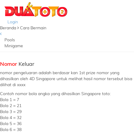
Login
Beranda
Cara Bermain
Pools
Minigame
Nomor
Keluar
nomor pengeluaran adalah berdasar kan 1st prize nomor yang
dihasilkan oleh 4D Singapore untuk melihat hasil nomor tersebut bisa
dilihat di xxxx
Contoh nomor bola angka yang dihasilkan Singapore toto:
Bola 1 = 7
Bola 2 = 21
Bola 3 = 29
Bola 4 = 32
Bola 5 = 36
Bola 6 = 38